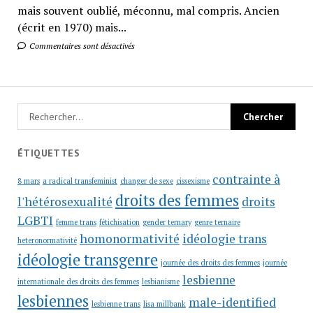
mais souvent oublié, méconnu, mal compris. Ancien
(écrit en 1970) mais...
Commentaires sont désactivés
ÉTIQUETTES
contrainte à
8 mars
a radical transfeminist
changer de sexe
cissexisme
droits des femmes
l'hétérosexualité
droits
LGBTI
femme trans
fétichisation
gender ternary
genre ternaire
homonormativité
idéologie trans
heteronormativité
idéologie transgenre
journée des droits des femmes
journée
lesbienne
internationale des droits des femmes
lesbianisme
lesbiennes
male-identified
lesbienne trans
lisa millbank