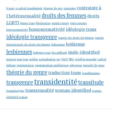
contrainte à
8 mars
a radical transfeminist
changer de sexe
cissexisme
droits des femmes
l'hétérosexualité
droits
LGBTI
femme trans
fétichisation
gender ternary
genre ternaire
homonormativité
idéologie trans
heteronormativité
idéologie transgenre
journée des droits des femmes
journée
lesbienne
internationale des droits des femmes
lesbianisme
lesbiennes
male-identified
lesbienne trans
lisa millbank
mariage pour tous
médias
normalisation gay
PACS
PMA
privilège masculin
radical
lesbians
représentation
représentations médiatiques
subversion
ternarité de genre
théorie du genre
traduction
trans
transféminisme
transidentité
transgenre
transitude
transsexualité
woman-identified
transmisogynie
woman-
identified woman