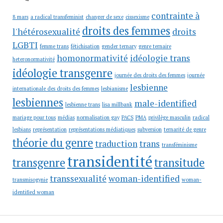
contrainte à
8 mars
a radical transfeminist
changer de sexe
cissexisme
droits des femmes
l'hétérosexualité
droits
LGBTI
femme trans
fétichisation
gender ternary
genre ternaire
homonormativité
idéologie trans
heteronormativité
idéologie transgenre
journée des droits des femmes
journée
lesbienne
internationale des droits des femmes
lesbianisme
lesbiennes
male-identified
lesbienne trans
lisa millbank
mariage pour tous
médias
normalisation gay
PACS
PMA
privilège masculin
radical
lesbians
représentation
représentations médiatiques
subversion
ternarité de genre
théorie du genre
traduction
trans
transféminisme
transidentité
transgenre
transitude
transsexualité
woman-identified
transmisogynie
woman-
identified woman