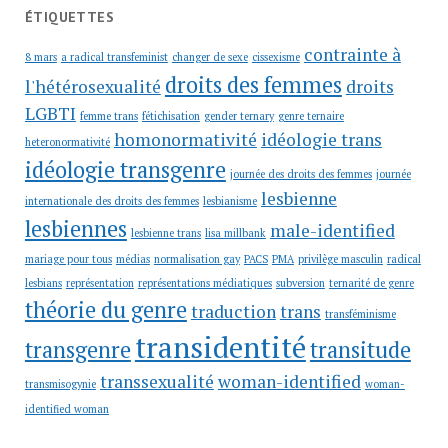
ÉTIQUETTES
contrainte à
8 mars
a radical transfeminist
changer de sexe
cissexisme
droits des femmes
l'hétérosexualité
droits
LGBTI
femme trans
fétichisation
gender ternary
genre ternaire
homonormativité
idéologie trans
heteronormativité
idéologie transgenre
journée des droits des femmes
journée
lesbienne
internationale des droits des femmes
lesbianisme
lesbiennes
male-identified
lesbienne trans
lisa millbank
mariage pour tous
médias
normalisation gay
PACS
PMA
privilège masculin
radical
lesbians
représentation
représentations médiatiques
subversion
ternarité de genre
théorie du genre
traduction
trans
transféminisme
transidentité
transgenre
transitude
transsexualité
woman-identified
transmisogynie
woman-
identified woman